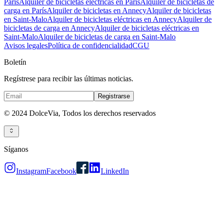
París
Alquiler de bicicletas eléctricas en París
Alquiler de bicicletas de
carga en París
Alquiler de bicicletas en Annecy
Alquiler de bicicletas
en Saint-Malo
Alquiler de bicicletas eléctricas en Annecy
Alquiler de
bicicletas de carga en Annecy
Alquiler de bicicletas eléctricas en
Saint-Malo
Alquiler de bicicletas de carga en Saint-Malo
Avisos legales
Política de confidencialidad
CGU
Boletín
Regístrese para recibir las últimas noticias.
Registrarse
© 2024 DolceVia,
Todos los derechos reservados
Síganos
Instagram
Facebook
LinkedIn