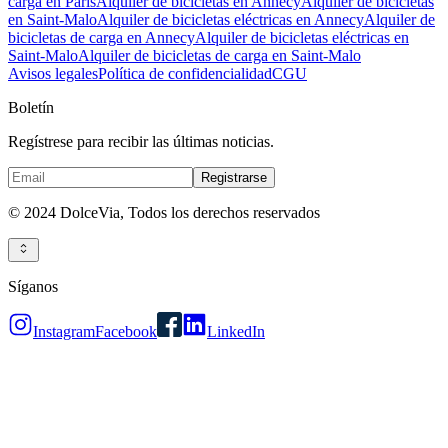
carga en París
Alquiler de bicicletas en Annecy
Alquiler de bicicletas
en Saint-Malo
Alquiler de bicicletas eléctricas en Annecy
Alquiler de
bicicletas de carga en Annecy
Alquiler de bicicletas eléctricas en
Saint-Malo
Alquiler de bicicletas de carga en Saint-Malo
Avisos legales
Política de confidencialidad
CGU
Boletín
Regístrese para recibir las últimas noticias.
Registrarse
© 2024 DolceVia,
Todos los derechos reservados
Síganos
Instagram
Facebook
LinkedIn