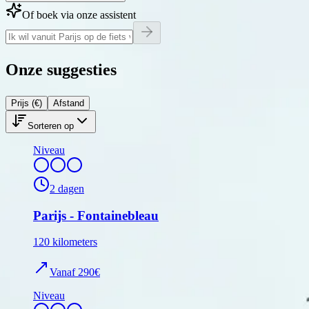
Of boek via onze assistent
Onze
suggesties
Prijs (€)
Afstand
Sorteren op
Niveau
2
dagen
Parijs - Fontainebleau
120
kilometers
Vanaf
290
€
Niveau