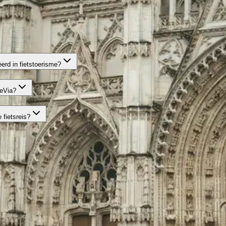
erd in fietstoerisme?
ceVia?
 fietsreis?