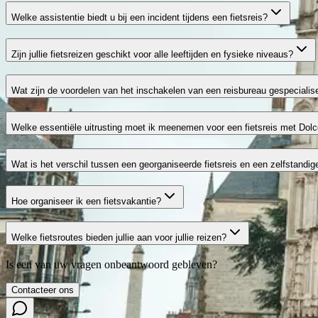
Welke assistentie biedt u bij een incident tijdens een fietsreis?
Zijn jullie fietsreizen geschikt voor alle leeftijden en fysieke niveaus?
Wat zijn de voordelen van het inschakelen van een reisbureau gespecialise
Welke essentiële uitrusting moet ik meenemen voor een fietsreis met Dol
Wat is het verschil tussen een georganiseerde fietsreis en een zelfstandige
Hoe organiseer ik een fietsvakantie?
Welke fietsroutes bieden jullie aan voor jullie reizen?
Is een van uw vragen onbeantwoord gebleven?
Contacteer ons