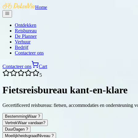
Home
Ontdekken
Reisbureau
De Planner
Verhuur
Bedrijf
Contacteer ons
Contacteer ons
Cart
5
Fietsreisbureau
kant-en-klare
Gecertificeerd reisbureau: fietsen, accommodaties en ondersteuning vo
Bestemming
Waar ?
Vertrek
Waar vandaan?
Duur
Dagen ?
Moeilijkheidsgraad
Niveau ?