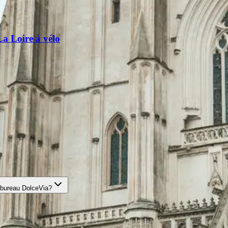
La Loire à vélo
t bureau DolceVia?