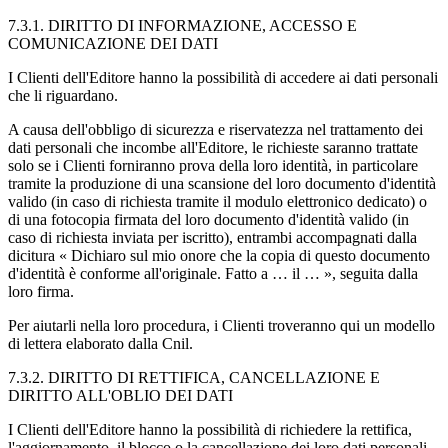
7.3.1. DIRITTO DI INFORMAZIONE, ACCESSO E
COMUNICAZIONE DEI DATI
I Clienti dell'Editore hanno la possibilità di accedere ai dati personali
che li riguardano.
A causa dell'obbligo di sicurezza e riservatezza nel trattamento dei
dati personali che incombe all'Editore, le richieste saranno trattate
solo se i Clienti forniranno prova della loro identità, in particolare
tramite la produzione di una scansione del loro documento d'identità
valido (in caso di richiesta tramite il modulo elettronico dedicato) o
di una fotocopia firmata del loro documento d'identità valido (in
caso di richiesta inviata per iscritto), entrambi accompagnati dalla
dicitura « Dichiaro sul mio onore che la copia di questo documento
d'identità è conforme all'originale. Fatto a … il … », seguita dalla
loro firma.
Per aiutarli nella loro procedura, i Clienti troveranno qui un modello
di lettera elaborato dalla Cnil.
7.3.2. DIRITTO DI RETTIFICA, CANCELLAZIONE E
DIRITTO ALL'OBLIO DEI DATI
I Clienti dell'Editore hanno la possibilità di richiedere la rettifica,
l'aggiornamento, il blocco o la cancellazione dei loro dati personali