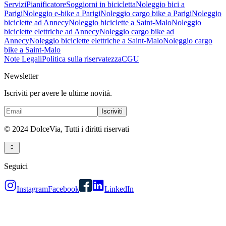
Servizi
Pianificatore
Soggiorni in bicicletta
Noleggio bici a
Parigi
Noleggio e-bike a Parigi
Noleggio cargo bike a Parigi
Noleggio
biciclette ad Annecy
Noleggio biciclette a Saint-Malo
Noleggio
biciclette elettriche ad Annecy
Noleggio cargo bike ad
Annecy
Noleggio biciclette elettriche a Saint-Malo
Noleggio cargo
bike a Saint-Malo
Note Legali
Politica sulla riservatezza
CGU
Newsletter
Iscriviti per avere le ultime novità.
Iscriviti
© 2024 DolceVia,
Tutti i diritti riservati
Seguici
Instagram
Facebook
LinkedIn