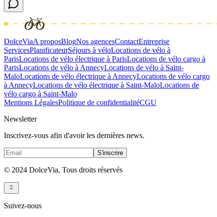
DolceVia
A propos
Blog
Nos agences
Contact
Entreprise
Services
Planificateur
Séjours à vélo
Locations de vélo à
Paris
Locations de vélo électrique à Paris
Locations de vélo cargo à
Paris
Locations de vélo à Annecy
Locations de vélo à Saint-
Malo
Locations de vélo électrique à Annecy
Locations de vélo cargo
à Annecy
Locations de vélo électrique à Saint-Malo
Locations de
vélo cargo à Saint-Malo
Mentions Légales
Politique de confidentialité
CGU
Newsletter
Inscrivez-vous afin d'avoir les dernières news.
S'inscrire
© 2024 DolceVia,
Tous droits réservés
Suivez-nous