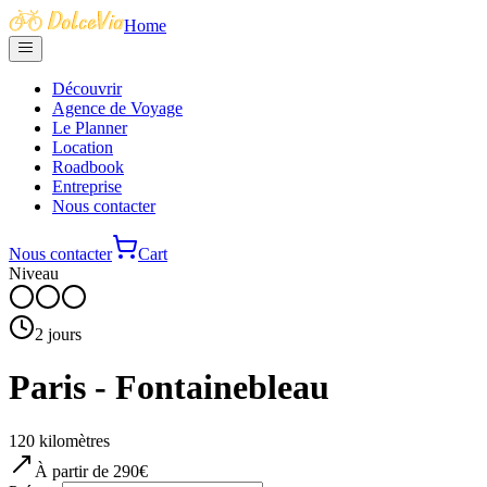
Home
Découvrir
Agence de Voyage
Le Planner
Location
Roadbook
Entreprise
Nous contacter
Nous contacter
Cart
Niveau
2
jours
Paris - Fontainebleau
120
kilomètres
À partir de
290
€