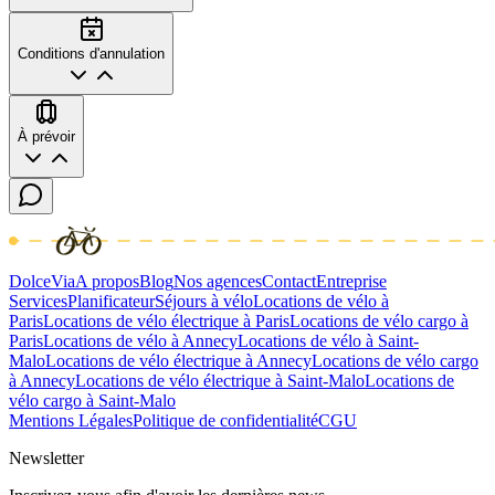
Conditions d'annulation
À prévoir
DolceVia
A propos
Blog
Nos agences
Contact
Entreprise
Services
Planificateur
Séjours à vélo
Locations de vélo à
Paris
Locations de vélo électrique à Paris
Locations de vélo cargo à
Paris
Locations de vélo à Annecy
Locations de vélo à Saint-
Malo
Locations de vélo électrique à Annecy
Locations de vélo cargo
à Annecy
Locations de vélo électrique à Saint-Malo
Locations de
vélo cargo à Saint-Malo
Mentions Légales
Politique de confidentialité
CGU
Newsletter