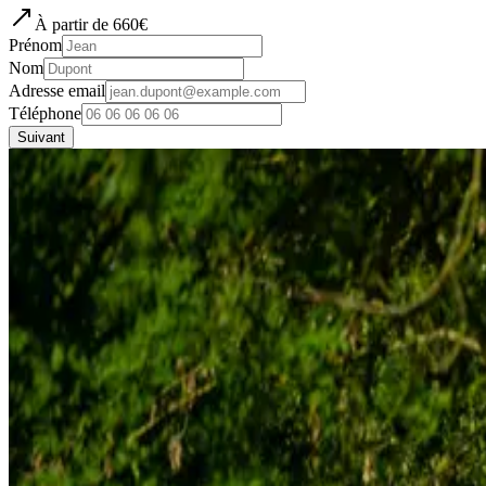
À partir de
660
€
Prénom
Nom
Adresse email
Téléphone
Suivant