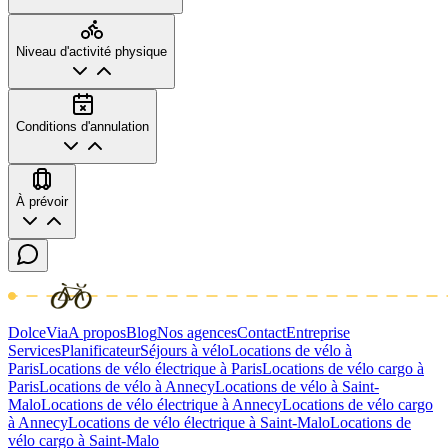
Niveau d'activité physique
Conditions d'annulation
À prévoir
DolceVia
A propos
Blog
Nos agences
Contact
Entreprise
Services
Planificateur
Séjours à vélo
Locations de vélo à
Paris
Locations de vélo électrique à Paris
Locations de vélo cargo à
Paris
Locations de vélo à Annecy
Locations de vélo à Saint-
Malo
Locations de vélo électrique à Annecy
Locations de vélo cargo
à Annecy
Locations de vélo électrique à Saint-Malo
Locations de
vélo cargo à Saint-Malo