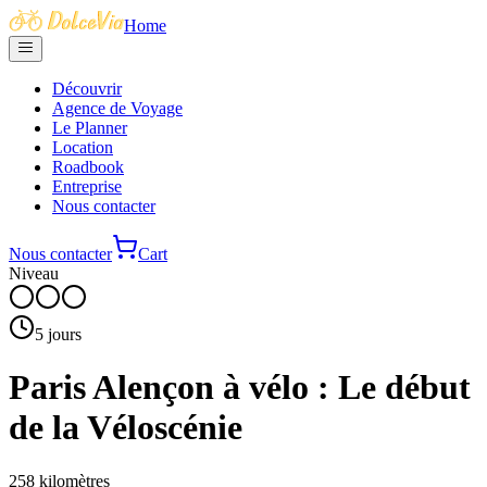
Home
Découvrir
Agence de Voyage
Le Planner
Location
Roadbook
Entreprise
Nous contacter
Nous contacter
Cart
Niveau
5
jours
Paris Alençon à vélo : Le début
de la Véloscénie
258
kilomètres