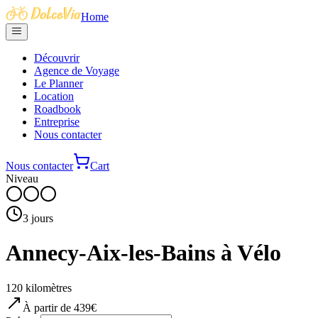
Home
Découvrir
Agence de Voyage
Le Planner
Location
Roadbook
Entreprise
Nous contacter
Nous contacter
Cart
Niveau
3
jours
Annecy-Aix-les-Bains à Vélo
120
kilomètres
À partir de
439
€