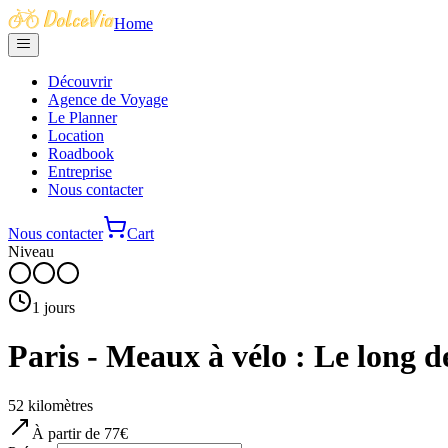
Home
Découvrir
Agence de Voyage
Le Planner
Location
Roadbook
Entreprise
Nous contacter
Nous contacter
Cart
Niveau
1
jours
Paris - Meaux à vélo : Le long d
52
kilomètres
À partir de
77
€